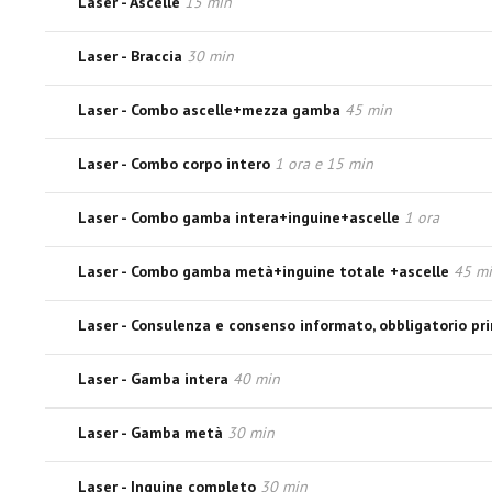
Laser - Ascelle
15 min
Laser - Braccia
30 min
Laser - Combo ascelle+mezza gamba
45 min
Laser - Combo corpo intero
1 ora e 15 min
Laser - Combo gamba intera+inguine+ascelle
1 ora
Laser - Combo gamba metà+inguine totale +ascelle
45 m
Laser - Consulenza e consenso informato, obbligatorio p
Laser - Gamba intera
40 min
Laser - Gamba metà
30 min
Laser - Inguine completo
30 min