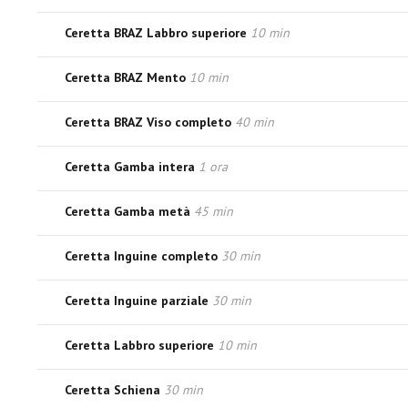
Ceretta BRAZ Labbro superiore
10 min
Ceretta BRAZ Mento
10 min
Ceretta BRAZ Viso completo
40 min
Ceretta Gamba intera
1 ora
Ceretta Gamba metà
45 min
Ceretta Inguine completo
30 min
Ceretta Inguine parziale
30 min
Ceretta Labbro superiore
10 min
Ceretta Schiena
30 min