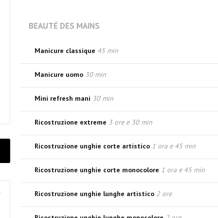
BEAUTÉ DES MAINS
Manicure classique
45 min
Manicure uomo
30 min
Mini refresh mani
30 min
Ricostruzione extreme
3 ore e 30 min
Ricostruzione unghie corte artistico
1 ora e 45 min
Ricostruzione unghie corte monocolore
1 ora e 45 min
Ricostruzione unghie lunghe artistico
2 ore
Ricostruzione unghie lunghe monocolore
2 ore