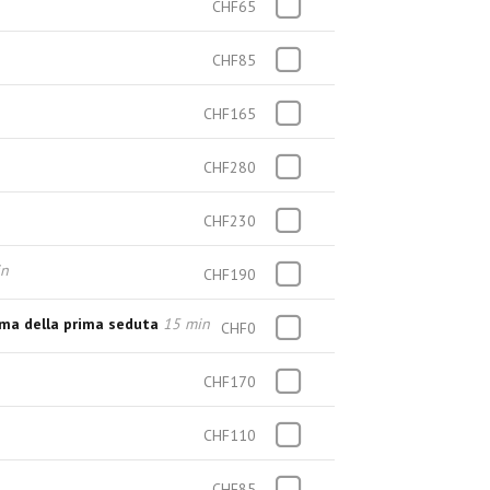
CHF65
CHF85
CHF165
CHF280
CHF230
in
CHF190
rima della prima seduta
15 min
CHF0
CHF170
CHF110
CHF85