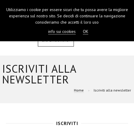
Utilizziamo i cookie per essere sicuri che tu possa avere la migliore
TOGGL
esperienza sul nostro sito. Se decidi di continuare la navigazione
NAVIGA
consideriamo che accetti il loro uso
info sui cookies
OK
ISCRIVITI ALLA
NEWSLETTER
Home
Iscriviti alla newsletter
ISCRIVITI