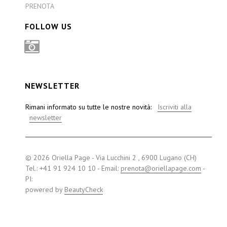
PRENOTA
FOLLOW US
INSTAGRAM
NEWSLETTER
Rimani informato su tutte le nostre novità:
Iscriviti alla
newsletter
© 2026 Oriella Page - Via Lucchini 2 , 6900 Lugano (CH)
Tel.: +41 91 924 10 10 - Email:
prenota@oriellapage.com
-
PI:
powered by
BeautyCheck
Visa
MasterCard
PayPal
American
Express